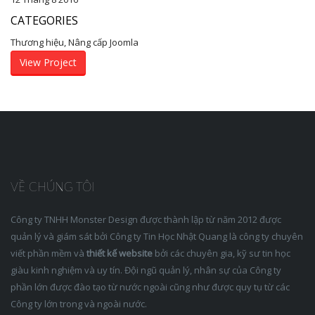
CATEGORIES
Thương hiệu, Nâng cấp Joomla
View Project
VỀ CHÚNG TÔI
Công ty TNHH Monster Design được thành lập từ năm 2012 được
quản lý và giám sát bởi Công ty Tin Học Nhật Quang là công ty chuyên
viết phần mềm và
thiết kế website
bởi các chuyên gia, kỹ sư tin học
giàu kinh nghiệm và uy tín. Đội ngũ quản lý, nhân sự của Công ty
phần lớn được đào tạo từ nước ngoài cũng như được quy tụ từ các
Công ty lớn trong và ngoài nước.