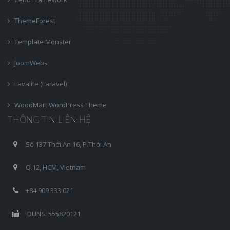
ThemeForest
Template Monster
JoomWebs
Lavalite (Laravel)
WoodMart WordPress Theme
THÔNG TIN LIÊN HỆ
Số 137 Thới An 16, P.Thới An
Q.12, HCM, Vietnam
+84 909 333 021
DUNS: 555820121