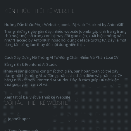
KIẾN THỨC THIẾT KẾ WEBSITE
Hướng Dẫn Khắc Phục Website Joomla Bị Hack “Hacked by AntonKill”
Trong những ngày gần đây, nhiều website Joomla gặp tình trạng trang
chủ hoặc một số trang con bị thay đổi giao diện, xuất hiện thông báo
như “Hacked by AntonKill” hoặc nội dung deface tương tự. Đây là một
dạng tấn công làm thay đổi nội dung hiển thị…
Cách Xây Dựng Hệ Thống AI Tự Động Chấm Điểm Và Phân Loại CV
Bằng n8n & Frontend AI Studio
Thay vì sàng lọc thủ công mất thời gian, bạn hoàn toàn có thể xây
dựng một hệ thống AI tự động phân tích, chấm điểm và phân loại CV
bằng n8n kết hợp Frontend AI Studio. Đây là cách giúp HR tiết kiệm
thời gian, giảm sai sót và…
Xem tất cả bài viết về Thiết kế Website
ĐỐI TÁC THIẾT KẾ WEBSITE
JoomShaper
Zend Framework