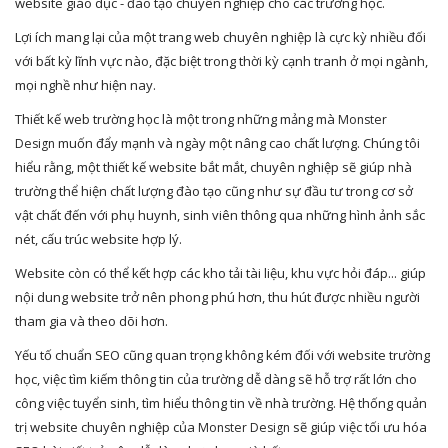
website giáo dục - đào tạo chuyên nghiệp cho các trường học.
Lợi ích mang lại của một trang web chuyên nghiệp là cực kỳ nhiều đối
với bất kỳ lĩnh vực nào, đặc biệt trong thời kỳ cạnh tranh ở mọi ngành,
mọi nghề như hiện nay.
Thiết kế web trường học là một trong những mảng mà
Monster
muốn đẩy mạnh và ngày một nâng cao chất lượng. Chúng tôi
Design
hiểu rằng, một thiết kế website bắt mắt, chuyên nghiệp sẽ giúp nhà
trường thể hiện chất lượng đào tạo cũng như sự đầu tư trong cơ sở
vật chất đến với phụ huynh, sinh viên thông qua những hình ảnh sắc
nét, cấu trúc website hợp lý.
Website còn có thể kết hợp các kho tải tài liệu, khu vực hỏi đáp... giúp
nội dung website trở nên phong phú hơn, thu hút được nhiều người
tham gia và theo dõi hơn.
Yếu tố chuẩn SEO cũng quan trọng không kém đối với website trường
học, việc tìm kiếm thông tin của trường dễ dàng sẽ hỗ trợ rất lớn cho
công việc tuyển sinh, tìm hiểu thông tin về nhà trường. Hệ thống quản
trị website chuyên nghiệp của
sẽ giúp việc tối ưu hóa
Monster Design