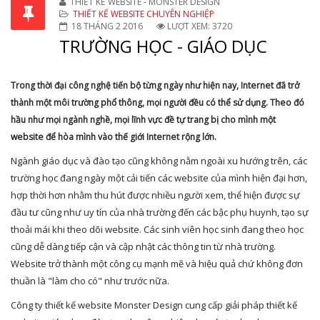
THIẾT KẾ WEBSITE - MONSTER DESIGN
THIẾT KẾ WEBSITE CHUYÊN NGHIỆP
18 THÁNG 2 2016
LƯỢT XEM: 3720
TRƯỜNG HỌC - GIÁO DỤC
Trong thời đại công nghệ tiến bộ từng ngày như hiện nay, Internet đã trở
thành một môi trường phổ thông, mọi người đều có thể sử dụng. Theo đó
hầu như mọi ngành nghề, mọi lĩnh vực đề tự trang bị cho mình một
website để hòa mình vào thế giới Internet rộng lớn.
Ngành giáo dục và đào tạo cũng không nằm ngoài xu hướng trên, các
trường học đang ngày một cải tiến các website của mình hiện đại hơn,
hợp thời hơn nhằm thu hút được nhiều người xem, thể hiện được sự
đầu tư cũng như uy tín của nhà trường đến các bậc phụ huynh, tạo sự
thoải mái khi theo dõi website. Các sinh viên học sinh đang theo học
cũng dễ dàng tiếp cận và cập nhật các thông tin từ nhà trường.
Website trở thành một công cụ mạnh mẽ và hiệu quả chứ không đơn
thuần là "làm cho có" như trước nữa.
Công ty thiết kế website Monster Design cung cấp giải pháp thiết kế