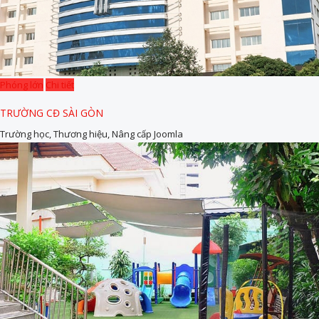
Phóng lớn
Chi tiết
TRƯỜNG CĐ SÀI GÒN
Trường học, Thương hiệu, Nâng cấp Joomla