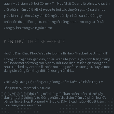
quản lý và giám sát bởi Công ty Tin Học Nhật Quang là công ty chuyên
viết phần mềm và
thiết kế website
bởi các chuyên gia, kỹ sư tin học
giàu kinh nghiệm và uy tín. Đội ngũ quản lý, nhân sự của Công ty
phần lớn được đào tạo từ nước ngoài cũng như được quy tụ từ các
Công ty lớn trong và ngoài nước.
KIẾN THỨC THIẾT KẾ WEBSITE
Hướng Dẫn Khắc Phục Website Joomla Bị Hack “Hacked by AntonKill”
Trong những ngày gần đây, nhiều website Joomla gặp tình trạng trang
chủ hoặc một số trang con bị thay đổi giao diện, xuất hiện thông báo
như “Hacked by AntonKill” hoặc nội dung deface tương tự. Đây là một
dạng tấn công làm thay đổi nội dung hiển thị…
Cách Xây Dựng Hệ Thống AI Tự Động Chấm Điểm Và Phân Loại CV
Bằng n8n & Frontend AI Studio
Thay vì sàng lọc thủ công mất thời gian, bạn hoàn toàn có thể xây
dựng một hệ thống AI tự động phân tích, chấm điểm và phân loại CV
bằng n8n kết hợp Frontend AI Studio. Đây là cách giúp HR tiết kiệm
thời gian, giảm sai sót và…