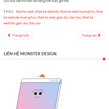
SEO bài viết trở nên dễ dàng hơn bao giờ hết.
TAGS:
thiet ke web
,
thiet ke website
,
thiet ke web truong hoc
,
thiet
ke website truong hoc
,
thiet ke web giao duc dao tao
,
thiet ke
website giao duc dao tao
Trang trước
Trang sau
LIÊN HỆ MONSTER DESIGN.