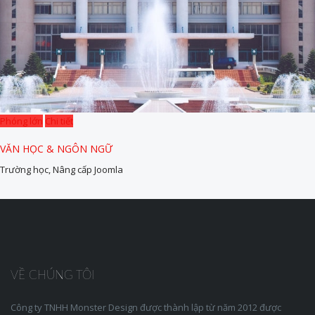
Phóng lớn
Chi tiết
VĂN HỌC & NGÔN NGỮ
Trường học, Nâng cấp Joomla
VỀ CHÚNG TÔI
Công ty TNHH Monster Design được thành lập từ năm 2012 được