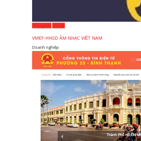
Phóng lớn
Chi tiết
VMEF-HHGD ÂM NHẠC VIỆT NAM
Doanh nghiệp