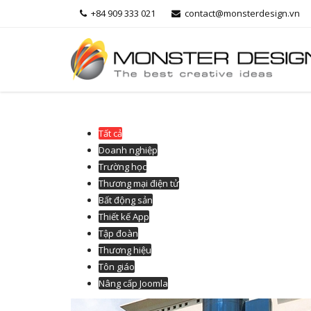
+84 909 333 021
contact@monsterdesign.vn
Tất cả
Doanh nghiệp
Trường học
Thương mại điện tử
Bất động sản
Thiết kế App
Tập đoàn
Thương hiệu
Tôn giáo
Nâng cấp Joomla