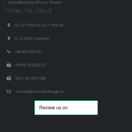
WoodMart WordPress Theme
THÔNG TIN LIÊN HỆ
Số 137 Thới An 16, P.Thới An
Q.12, HCM, Vietnam
+84 909 333 021
DUNS: 555820121
MST: 0312031388
contact@monsterdesign.vn