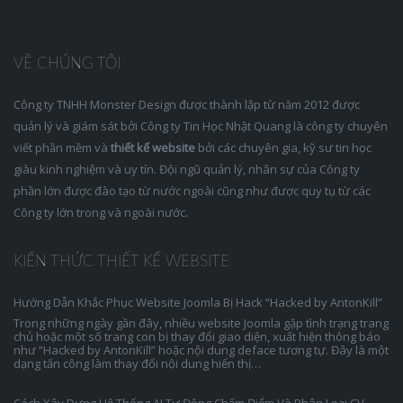
VỀ CHÚNG TÔI
Công ty TNHH Monster Design được thành lập từ năm 2012 được
quản lý và giám sát bởi Công ty Tin Học Nhật Quang là công ty chuyên
viết phần mềm và
thiết kế website
bởi các chuyên gia, kỹ sư tin học
giàu kinh nghiệm và uy tín. Đội ngũ quản lý, nhân sự của Công ty
phần lớn được đào tạo từ nước ngoài cũng như được quy tụ từ các
Công ty lớn trong và ngoài nước.
KIẾN THỨC THIẾT KẾ WEBSITE
Hướng Dẫn Khắc Phục Website Joomla Bị Hack “Hacked by AntonKill”
Trong những ngày gần đây, nhiều website Joomla gặp tình trạng trang
chủ hoặc một số trang con bị thay đổi giao diện, xuất hiện thông báo
như “Hacked by AntonKill” hoặc nội dung deface tương tự. Đây là một
dạng tấn công làm thay đổi nội dung hiển thị…
Cách Xây Dựng Hệ Thống AI Tự Động Chấm Điểm Và Phân Loại CV