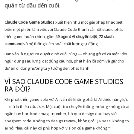
quán từ đầu đến cuối.
Claude Code Game Studios
xuất hiện như một giải pháp khác biệt:
biến một phiên làm việc với Claude Code thành cả một studio phát
triển game hoàn chỉnh, gồm
49 agent AI chuyên biệt
,
72 slash
command
và hệ thống kiểm soát chất lượng tự động.
Bạn vẫn là người ra quyết định cuối cùng — nhưng giờ có cả một "đội
ngũ" đứng sau lưng, đặt đúng câu hỏi, phát hiện lỗi sớm và giữ cho
dự án đi đúng hướng từ ý tưởng đến phát hành.
VÌ SAO CLAUDE CODE GAME STUDIOS
RA ĐỜI?
Khi phát triển game solo với AI, vấn đề không phải là AI thiếu năng lực
— mà là thiếu
cấu trúc
. Một cuộc trò chuyện thông thường không có ai
ngăn bạn hardcode magic number, bỏ qua design doc, hay viết
spaghetti code. Không có design review, không có QA pass, không có
ai hỏi "liệu cái này có phù hợp với vision của game không?"