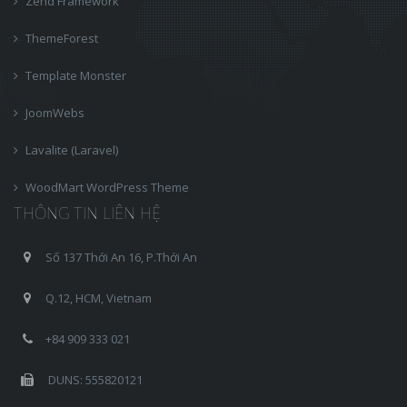
Zend Framework
ThemeForest
Template Monster
JoomWebs
Lavalite (Laravel)
WoodMart WordPress Theme
THÔNG TIN LIÊN HỆ
Số 137 Thới An 16, P.Thới An
Q.12, HCM, Vietnam
+84 909 333 021
DUNS: 555820121