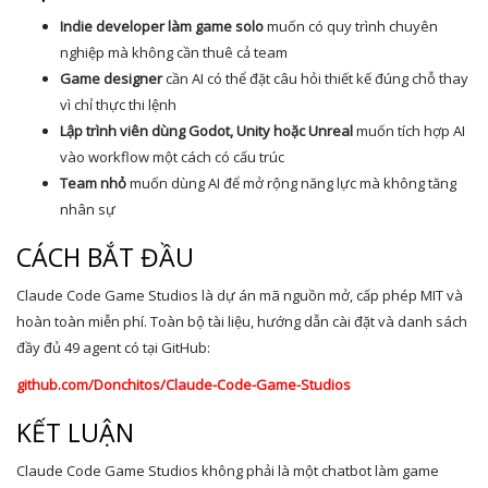
Indie developer làm game solo
muốn có quy trình chuyên
nghiệp mà không cần thuê cả team
Game designer
cần AI có thể đặt câu hỏi thiết kế đúng chỗ thay
vì chỉ thực thi lệnh
Lập trình viên dùng Godot, Unity hoặc Unreal
muốn tích hợp AI
vào workflow một cách có cấu trúc
Team nhỏ
muốn dùng AI để mở rộng năng lực mà không tăng
nhân sự
CÁCH BẮT ĐẦU
Claude Code Game Studios là dự án mã nguồn mở, cấp phép MIT và
hoàn toàn miễn phí. Toàn bộ tài liệu, hướng dẫn cài đặt và danh sách
đầy đủ 49 agent có tại GitHub:
github.com/Donchitos/Claude-Code-Game-Studios
KẾT LUẬN
Claude Code Game Studios không phải là một chatbot làm game