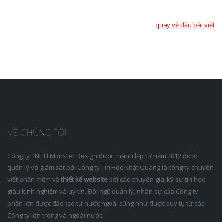
quay về đầu bài viết
VỀ CHÚNG TÔI
Công ty TNHH Monster Design được thành lập từ năm 2012 được
quản lý và giám sát bởi Công ty Tin Học Nhật Quang là công ty chuyên
viết phần mềm và
thiết kế website
bởi các chuyên gia, kỹ sư tin học
giàu kinh nghiệm và uy tín. Đội ngũ quản lý, nhân sự của Công ty
phần lớn được đào tạo từ nước ngoài cũng như được quy tụ từ các
Công ty lớn trong và ngoài nước.