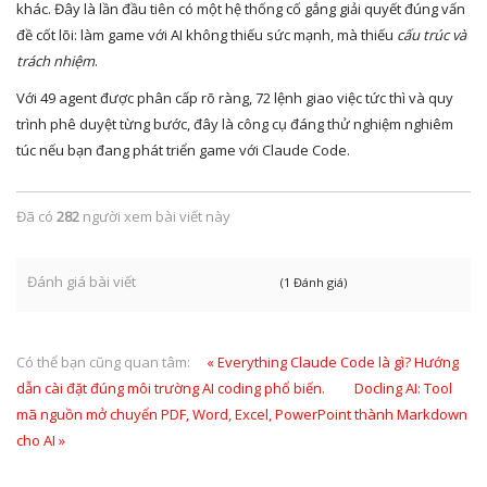
khác. Đây là lần đầu tiên có một hệ thống cố gắng giải quyết đúng vấn
đề cốt lõi: làm game với AI không thiếu sức mạnh, mà thiếu
cấu trúc và
trách nhiệm
.
Với 49 agent được phân cấp rõ ràng, 72 lệnh giao việc tức thì và quy
trình phê duyệt từng bước, đây là công cụ đáng thử nghiệm nghiêm
túc nếu bạn đang phát triển game với Claude Code.
Đã có
282
người xem bài viết này
Đánh giá bài viết
(1 Đánh giá)
Có thể bạn cũng quan tâm:
« Everything Claude Code là gì? Hướng
dẫn cài đặt đúng môi trường AI coding phổ biến.
Docling AI: Tool
mã nguồn mở chuyển PDF, Word, Excel, PowerPoint thành Markdown
cho AI »