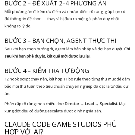
BƯỚC 2 – ĐỀ XUẤT 2–4 PHƯƠNG ÁN
Mỗi phương án đi kèm ưu điểm và nhược điểm rõ ràng, giúp bạn có
đủ thông tin để chọn — thay vì bị đưa ra một giải pháp duy nhất
không rõ lý do.
BƯỚC 3 – BẠN CHỌN, AGENT THỰC THI
Sau khi bạn chọn hướng đi, agent làm bản nháp và đợi bạn duyệt.
Chỉ
sau khi bạn phê duyệt, kết quả mới được lưu lại.
BƯỚC 4 – KIỂM TRA TỰ ĐỘNG
12 hook script chạy nền, kết hợp 11 bộ rule theo từng thư mục để đảm
bảo mọi thứ tuân theo tiêu chuẩn chuyên nghiệp đã đặt ra từ đầu dự
án.
Phân cấp rõ ràng theo chiều dọc:
Director → Lead → Specialist
. Mọi
xung đột đều có đường escalate được định nghĩa sẵn.
CLAUDE CODE GAME STUDIOS PHÙ
HỢP VỚI AI?