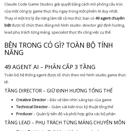
Claude Code Game Studios giải quyết bằng cách mô phỏng cấu trúc
của một công ty game thực thụ ngay trong một phiên AI duy nhất.
Thay vì một trợ lý đa năng làm tất cả mọi thứ, bạn có
49 agent chuyên
biệt
được tổ chức theo đúng mô hình studio: director giữ định hướng,
lead phụ trách từng mảng, specialist thực thi công việc cụ thể.
BÊN TRONG CÓ GÌ? TOÀN BỘ TÍNH
NĂNG
49 AGENT AI – PHÂN CẤP 3 TẦNG
Toàn bộ hệ thống agent được tổ chức theo mô hình studio game thực
tế:
TẦNG DIRECTOR – GIỮ ĐỊNH HƯỚNG TỔNG THỂ
Creative Director
– Bảo vệ tầm nhìn sáng tạo của game
Technical Director
– Giám sát kiến trúc kỹ thuật tổng thể
Producer
– Quản lý tiến độ và phối hợp giữa các bộ phận
TẦNG LEAD – PHỤ TRÁCH TỪNG MẢNG CHUYÊN MÔN