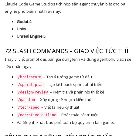
Claude Code Game Studios tích hợp sẵn agent chuyên biệt cho ba
engine phổ biến nhất hiện nay:
Godot 4
Unity
Unreal Engine 5
72 SLASH COMMANDS – GIAO VIỆC TỨC THÌ
Thay vì viết prompt dài, bạn gọi đúng lệnh và đúng agent phụ trách sẽ
tiếp nhận ngay:
– Tạo ý tưởng game từ đầu
/brainstorm
– Lập kế hoạch sprint phát triển
/sprint-plan
– Kiểm tra và phản hồi thiết kế
/design-review
– Xây dựng kế hoạch kiểm thử
/qa-plan
– Viết tài liệu kỹ thuật
/tech-spec
– Phác thảo cốt truyện
/narrative-outline
Và 66 lệnh khác bao phủ toàn bộ quy trình làm game...