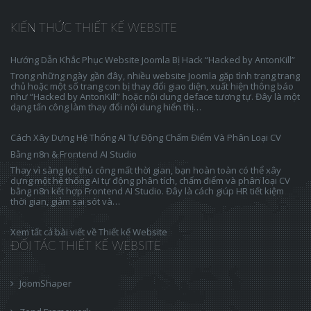
KIẾN THỨC THIẾT KẾ WEBSITE
Hướng Dẫn Khắc Phục Website Joomla Bị Hack “Hacked by AntonKill”
Trong những ngày gần đây, nhiều website Joomla gặp tình trạng trang
chủ hoặc một số trang con bị thay đổi giao diện, xuất hiện thông báo
như “Hacked by AntonKill” hoặc nội dung deface tương tự. Đây là một
dạng tấn công làm thay đổi nội dung hiển thị…
Cách Xây Dựng Hệ Thống AI Tự Động Chấm Điểm Và Phân Loại CV
Bằng n8n & Frontend AI Studio
Thay vì sàng lọc thủ công mất thời gian, bạn hoàn toàn có thể xây
dựng một hệ thống AI tự động phân tích, chấm điểm và phân loại CV
bằng n8n kết hợp Frontend AI Studio. Đây là cách giúp HR tiết kiệm
thời gian, giảm sai sót và…
Xem tất cả bài viết về Thiết kế Website
ĐỐI TÁC THIẾT KẾ WEBSITE
JoomShaper