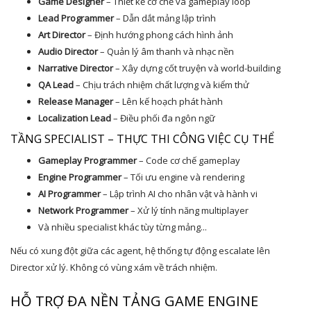
Game Designer
– Thiết kế cơ chế và gameplay loop
Lead Programmer
– Dẫn dắt mảng lập trình
Art Director
– Định hướng phong cách hình ảnh
Audio Director
– Quản lý âm thanh và nhạc nền
Narrative Director
– Xây dựng cốt truyện và world-building
QA Lead
– Chịu trách nhiệm chất lượng và kiểm thử
Release Manager
– Lên kế hoạch phát hành
Localization Lead
– Điều phối đa ngôn ngữ
TẦNG SPECIALIST – THỰC THI CÔNG VIỆC CỤ THỂ
Gameplay Programmer
– Code cơ chế gameplay
Engine Programmer
– Tối ưu engine và rendering
AI Programmer
– Lập trình AI cho nhân vật và hành vi
Network Programmer
– Xử lý tính năng multiplayer
Và nhiều specialist khác tùy từng mảng...
Nếu có xung đột giữa các agent, hệ thống tự động escalate lên
Director xử lý. Không có vùng xám về trách nhiệm.
HỖ TRỢ ĐA NỀN TẢNG GAME ENGINE