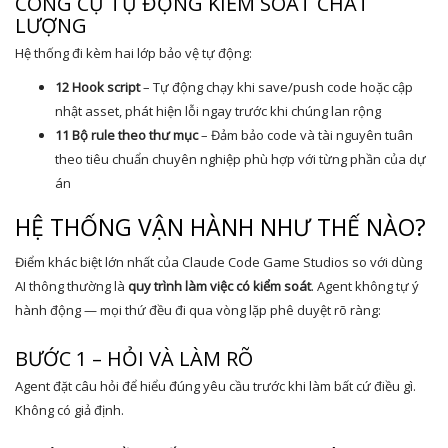
CÔNG CỤ TỰ ĐỘNG KIỂM SOÁT CHẤT
LƯỢNG
Hệ thống đi kèm hai lớp bảo vệ tự động:
12 Hook script
– Tự động chạy khi save/push code hoặc cập
nhật asset, phát hiện lỗi ngay trước khi chúng lan rộng
11 Bộ rule theo thư mục
– Đảm bảo code và tài nguyên tuân
theo tiêu chuẩn chuyên nghiệp phù hợp với từng phần của dự
án
HỆ THỐNG VẬN HÀNH NHƯ THẾ NÀO?
Điểm khác biệt lớn nhất của Claude Code Game Studios so với dùng
AI thông thường là
quy trình làm việc có kiểm soát
. Agent không tự ý
hành động — mọi thứ đều đi qua vòng lặp phê duyệt rõ ràng:
BƯỚC 1 – HỎI VÀ LÀM RÕ
Agent đặt câu hỏi để hiểu đúng yêu cầu trước khi làm bất cứ điều gì.
Không có giả định.