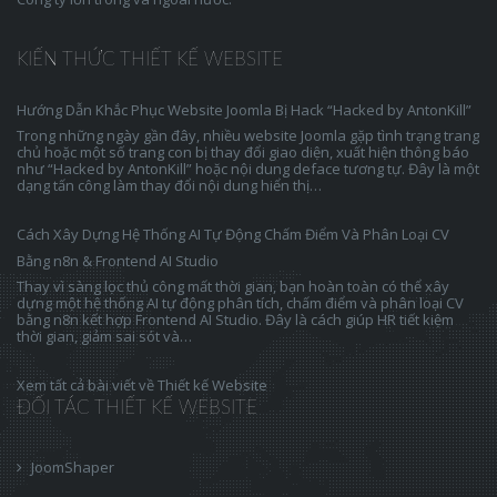
KIẾN THỨC THIẾT KẾ WEBSITE
Hướng Dẫn Khắc Phục Website Joomla Bị Hack “Hacked by AntonKill”
Trong những ngày gần đây, nhiều website Joomla gặp tình trạng trang
chủ hoặc một số trang con bị thay đổi giao diện, xuất hiện thông báo
như “Hacked by AntonKill” hoặc nội dung deface tương tự. Đây là một
dạng tấn công làm thay đổi nội dung hiển thị…
Cách Xây Dựng Hệ Thống AI Tự Động Chấm Điểm Và Phân Loại CV
Bằng n8n & Frontend AI Studio
Thay vì sàng lọc thủ công mất thời gian, bạn hoàn toàn có thể xây
dựng một hệ thống AI tự động phân tích, chấm điểm và phân loại CV
bằng n8n kết hợp Frontend AI Studio. Đây là cách giúp HR tiết kiệm
thời gian, giảm sai sót và…
Xem tất cả bài viết về Thiết kế Website
ĐỐI TÁC THIẾT KẾ WEBSITE
JoomShaper