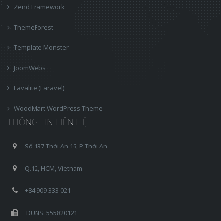
Zend Framework
ThemeForest
Template Monster
JoomWebs
Lavalite (Laravel)
WoodMart WordPress Theme
THÔNG TIN LIÊN HỆ
Số 137 Thới An 16, P.Thới An
Q.12, HCM, Vietnam
+84 909 333 021
DUNS: 555820121