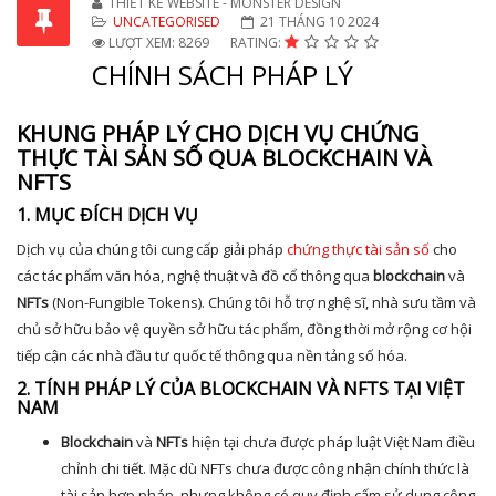
THIẾT KẾ WEBSITE - MONSTER DESIGN
UNCATEGORISED
21 THÁNG 10 2024
LƯỢT XEM: 8269
RATING:
CHÍNH SÁCH PHÁP LÝ
KHUNG PHÁP LÝ CHO DỊCH VỤ CHỨNG
THỰC TÀI SẢN SỐ QUA BLOCKCHAIN VÀ
NFTS
1. MỤC ĐÍCH DỊCH VỤ
Dịch vụ của chúng tôi cung cấp giải pháp
chứng thực tài sản số
cho
các tác phẩm văn hóa, nghệ thuật và đồ cổ thông qua
blockchain
và
NFTs
(Non-Fungible Tokens). Chúng tôi hỗ trợ nghệ sĩ, nhà sưu tầm và
chủ sở hữu bảo vệ quyền sở hữu tác phẩm, đồng thời mở rộng cơ hội
tiếp cận các nhà đầu tư quốc tế thông qua nền tảng số hóa.
2. TÍNH PHÁP LÝ CỦA BLOCKCHAIN VÀ NFTS TẠI VIỆT
NAM
Blockchain
và
NFTs
hiện tại chưa được pháp luật Việt Nam điều
chỉnh chi tiết. Mặc dù NFTs chưa được công nhận chính thức là
tài sản hợp pháp, nhưng không có quy định cấm sử dụng công