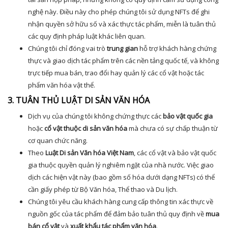
nghệ này. Điều này cho phép chúng tôi sử dụng NFTs để ghi
nhận quyền sở hữu số và xác thực tác phẩm, miễn là tuân thủ
các quy định pháp luật khác liên quan.
Chúng tôi chỉ đóng vai trò
trung gian
hỗ trợ khách hàng chứng
thực và giao dịch tác phẩm trên các nền tảng quốc tế, và không
trực tiếp mua bán, trao đổi hay quản lý các cổ vật hoặc tác
phẩm văn hóa vật thể.
3. TUÂN THỦ LUẬT DI SẢN VĂN HÓA
Dịch vụ của chúng tôi không chứng thực các
bảo vật quốc gia
hoặc
cổ vật thuộc di sản văn hóa
mà chưa có sự chấp thuận từ
cơ quan chức năng.
Theo
Luật Di sản Văn hóa Việt Nam
, các cổ vật và bảo vật quốc
gia thuộc quyền quản lý nghiêm ngặt của nhà nước. Việc giao
dịch các hiện vật này (bao gồm số hóa dưới dạng NFTs) có thể
cần giấy phép từ Bộ Văn hóa, Thể thao và Du lịch.
Chúng tôi yêu cầu khách hàng cung cấp thông tin xác thực về
nguồn gốc của tác phẩm để đảm bảo tuân thủ quy định về
mua
bán cổ vật
và
xuất khẩu tác phẩm văn hóa
.