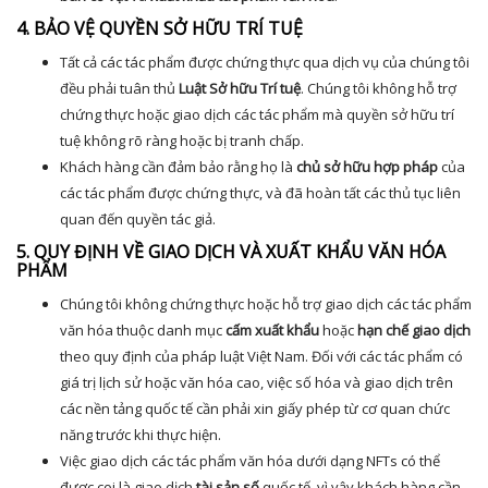
4. BẢO VỆ QUYỀN SỞ HỮU TRÍ TUỆ
Tất cả các tác phẩm được chứng thực qua dịch vụ của chúng tôi
đều phải tuân thủ
Luật Sở hữu Trí tuệ
. Chúng tôi không hỗ trợ
chứng thực hoặc giao dịch các tác phẩm mà quyền sở hữu trí
tuệ không rõ ràng hoặc bị tranh chấp.
Khách hàng cần đảm bảo rằng họ là
chủ sở hữu hợp pháp
của
các tác phẩm được chứng thực, và đã hoàn tất các thủ tục liên
quan đến quyền tác giả.
5. QUY ĐỊNH VỀ GIAO DỊCH VÀ XUẤT KHẨU VĂN HÓA
PHẨM
Chúng tôi không chứng thực hoặc hỗ trợ giao dịch các tác phẩm
văn hóa thuộc danh mục
cấm xuất khẩu
hoặc
hạn chế giao dịch
theo quy định của pháp luật Việt Nam. Đối với các tác phẩm có
giá trị lịch sử hoặc văn hóa cao, việc số hóa và giao dịch trên
các nền tảng quốc tế cần phải xin giấy phép từ cơ quan chức
năng trước khi thực hiện.
Việc giao dịch các tác phẩm văn hóa dưới dạng NFTs có thể
được coi là giao dịch
tài sản số
quốc tế, vì vậy khách hàng cần