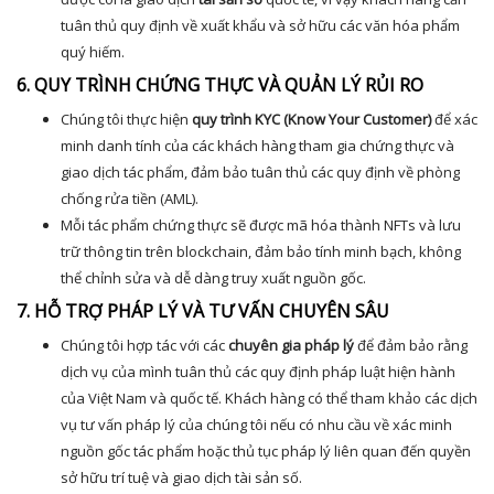
tuân thủ quy định về xuất khẩu và sở hữu các văn hóa phẩm
quý hiếm.
6. QUY TRÌNH CHỨNG THỰC VÀ QUẢN LÝ RỦI RO
Chúng tôi thực hiện
quy trình KYC (Know Your Customer)
để xác
minh danh tính của các khách hàng tham gia chứng thực và
giao dịch tác phẩm, đảm bảo tuân thủ các quy định về phòng
chống rửa tiền (AML).
Mỗi tác phẩm chứng thực sẽ được mã hóa thành NFTs và lưu
trữ thông tin trên blockchain, đảm bảo tính minh bạch, không
thể chỉnh sửa và dễ dàng truy xuất nguồn gốc.
7. HỖ TRỢ PHÁP LÝ VÀ TƯ VẤN CHUYÊN SÂU
Chúng tôi hợp tác với các
chuyên gia pháp lý
để đảm bảo rằng
dịch vụ của mình tuân thủ các quy định pháp luật hiện hành
của Việt Nam và quốc tế. Khách hàng có thể tham khảo các dịch
vụ tư vấn pháp lý của chúng tôi nếu có nhu cầu về xác minh
nguồn gốc tác phẩm hoặc thủ tục pháp lý liên quan đến quyền
sở hữu trí tuệ và giao dịch tài sản số.