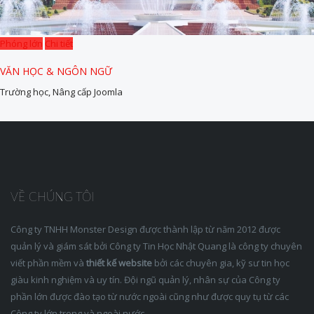
Phóng lớn
Chi tiết
VĂN HỌC & NGÔN NGỮ
Trường học, Nâng cấp Joomla
VỀ CHÚNG TÔI
Công ty TNHH Monster Design được thành lập từ năm 2012 được
quản lý và giám sát bởi Công ty Tin Học Nhật Quang là công ty chuyên
viết phần mềm và
thiết kế website
bởi các chuyên gia, kỹ sư tin học
giàu kinh nghiệm và uy tín. Đội ngũ quản lý, nhân sự của Công ty
phần lớn được đào tạo từ nước ngoài cũng như được quy tụ từ các
Công ty lớn trong và ngoài nước.