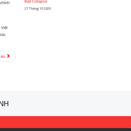
Ball Collapse
 chỉnh
27 Tháng 10 2020
 Việt
 tác
sau
ÀNH