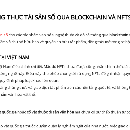
G THỰC TÀI SẢN SỐ QUA BLOCKCHAIN VÀ NFT
ản số
cho các tác phẩm văn hóa, nghệ thuật và đồ cổ thông qua
blockchain
 tầm và chủ sở hữu bảo vệ quyền sở hữu tác phẩm, đồng thời mở rộng cơ hội
TẠI VIỆT NAM
ệt Nam điều chỉnh chi tiết. Mặc dù NFTs chưa được công nhận chính thức là t
ông nghệ này. Điều này cho phép chúng tôi sử dụng NFTs để ghi nhận quy
quy định pháp luật khác liên quan.
àng chứng thực và giao dịch tác phẩm trên các nền tảng quốc tế, và không t
phẩm văn hóa vật thể.
t quốc gia
hoặc
cổ vật thuộc di sản văn hóa
mà chưa có sự chấp thuận từ c
bảo vật quốc gia thuộc quyền quản lý nghiêm ngặt của nhà nước. Việc giao dị