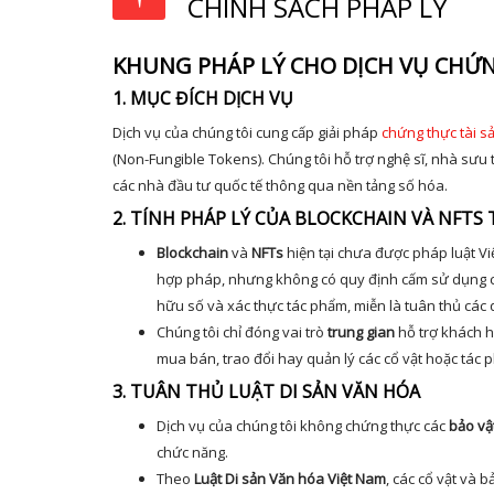
CHÍNH SÁCH PHÁP LÝ
KHUNG PHÁP LÝ CHO DỊCH VỤ CHỨN
1. MỤC ĐÍCH DỊCH VỤ
Dịch vụ của chúng tôi cung cấp giải pháp
chứng thực tài s
(Non-Fungible Tokens). Chúng tôi hỗ trợ nghệ sĩ, nhà sưu
các nhà đầu tư quốc tế thông qua nền tảng số hóa.
2. TÍNH PHÁP LÝ CỦA BLOCKCHAIN VÀ NFTS 
Blockchain
và
NFTs
hiện tại chưa được pháp luật Vi
hợp pháp, nhưng không có quy định cấm sử dụng c
hữu số và xác thực tác phẩm, miễn là tuân thủ các 
Chúng tôi chỉ đóng vai trò
trung gian
hỗ trợ khách h
mua bán, trao đổi hay quản lý các cổ vật hoặc tác 
3. TUÂN THỦ LUẬT DI SẢN VĂN HÓA
Dịch vụ của chúng tôi không chứng thực các
bảo vậ
chức năng.
Theo
Luật Di sản Văn hóa Việt Nam
, các cổ vật và 