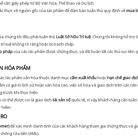
ể cần giấy phép từ Bộ Văn hóa, Thể thao và Du lịch.
xác thực về nguồn gốc của tác phẩm để đảm bảo tuân thủ quy định về
mua b
ủa chúng tôi đều phải tuân thủ
Luật Sở hữu Trí tuệ
. Chúng tôi không hỗ trợ 
rí tuệ không rõ ràng hoặc bị tranh chấp.
p pháp
của các tác phẩm được chứng thực, và đã hoàn tất các thủ tục liên
VĂN HÓA PHẨM
 các tác phẩm văn hóa thuộc danh mục
cấm xuất khẩu
hoặc
hạn chế giao dịc
m có giá trị lịch sử hoặc văn hóa cao, việc số hóa và giao dịch trên các nền
 trước khi thực hiện.
 có thể được coi là giao dịch
tài sản số
quốc tế, vì vậy khách hàng cần tuân
 hiếm.
 RO
omer)
để xác minh danh tính của các khách hàng tham gia chứng thực và gi
chống rửa tiền (AML).