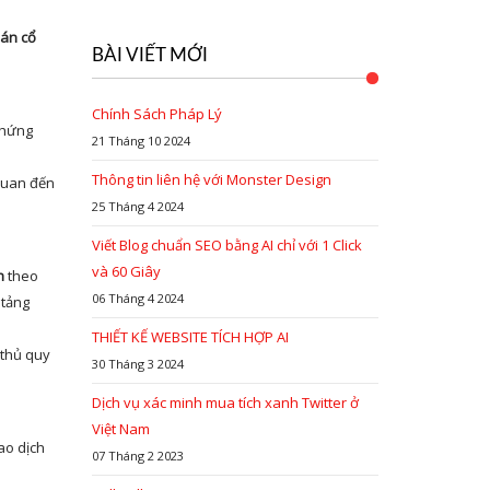
án cổ
BÀI VIẾT MỚI
Chính Sách Pháp Lý
chứng
21 Tháng 10 2024
Thông tin liên hệ với Monster Design
 quan đến
25 Tháng 4 2024
Viết Blog chuẩn SEO bằng AI chỉ với 1 Click
và 60 Giây
h
theo
06 Tháng 4 2024
 tảng
THIẾT KẾ WEBSITE TÍCH HỢP AI
 thủ quy
30 Tháng 3 2024
Dịch vụ xác minh mua tích xanh Twitter ở
Việt Nam
ao dịch
07 Tháng 2 2023