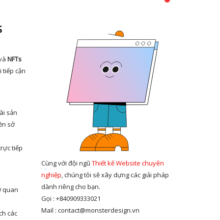
S
và
NFTs
 tiếp cận
ài sản
ền sở
rực tiếp
Cùng với đội ngũ
Thiết kế Website chuyên
nghiệp
, chúng tôi sẽ xây dựng các giải pháp
dành riêng cho bạn.
ơ quan
Gọi : +840909333021
Mail : contact@monsterdesign.vn
ch các