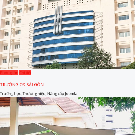
Phóng lớn
Chi tiết
TRƯỜNG CĐ SÀI GÒN
Trường học, Thương hiệu, Nâng cấp Joomla