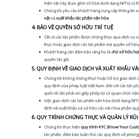
hiện vật này (bao gồm số hóa dưới dạng NFTs) có th
Chúng tôi yêu cầu khách hàng cung cấp thông tin 
vật
và
xuất khẩu tác phẩm văn hóa
.
4. BẢO VỆ QUYỀN SỞ HỮU TRÍ TUỆ
Tất cả các tác phẩm được chứng thực qua dịch vụ c
thực hoặc giao dịch các tác phẩm mà quyền sở hữu t
Khách hàng cần đảm bảo rằng họ là
chủ sở hữu hợ
quyền tác giả.
5. QUY ĐỊNH VỀ GIAO DỊCH VÀ XUẤT KHẨU 
Chúng tôi không chứng thực hoặc hỗ trợ giao dịch
quy định của pháp luật Việt Nam. Đối với các tác phẩ
quốc tế cần phải xin giấy phép từ cơ quan chức năng
Việc giao dịch các tác phẩm văn hóa dưới dạng NFTs
định về xuất khẩu và sở hữu các văn hóa phẩm quý
6. QUY TRÌNH CHỨNG THỰC VÀ QUẢN LÝ RỦI
Chúng tôi thực hiện
quy trình KYC (Know Your Cust
tác phẩm, đảm bảo tuân thủ các quy định về phòng 