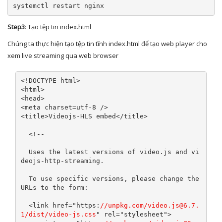
systemctl restart nginx
Step3
: Tạo tệp tin index.html
Chúng ta thực hiện tạo tệp tin tĩnh index.html để tạo web player cho
xem live streaming qua web browser
<!DOCTYPE html>
<html>
<head>
<meta
charset
=
utf-8
/>
<title>
Videojs-HLS embed
</title>
<!--

  Uses the latest versions of video.js and vi
deojs-http-streaming.

  To use specific versions, please change the 
URLs to the form:

  <link href="https:
//unpkg.com/video.js@6.7.
1/dist/video-js.css
" rel="stylesheet">
