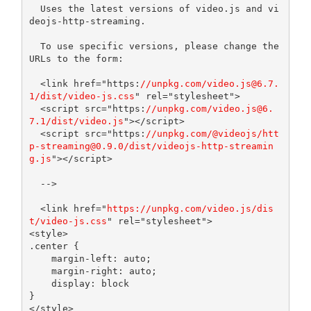
  Uses the latest versions of video.js and vi
deojs-http-streaming.

  To use specific versions, please change the 
URLs to the form:

  <link href="https:
//unpkg.com/video.js@6.7.
1/dist/video-js.css
" rel="stylesheet">

  <script src="https:
//unpkg.com/video.js@6.
7.1/dist/video.js
"></script>

  <script src="https:
//unpkg.com/@videojs/htt
p-streaming@0.9.0/dist/videojs-http-streamin
g.js
"></script>

  -->
<link
href
=
"
https://unpkg.com/video.js/dis
t/video-js.css
"
rel
=
"stylesheet"
>
<style>
.
center 
{
    margin
-
left
:
auto
;
    margin
-
right
:
auto
;
    display
:
}
</style>