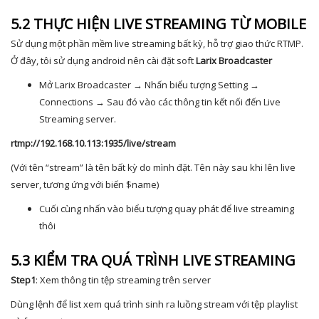
5.2 THỰC HIỆN LIVE STREAMING TỪ MOBILE
Sử dụng một phần mềm live streaming bất kỳ, hỗ trợ giao thức RTMP.
Ở đây, tôi sử dụng android nên cài đặt soft
Larix Broadcaster
Mở Larix Broadcaster → Nhấn biểu tượng Setting →
Connections → Sau đó vào các thông tin kết nối đến Live
Streaming server.
rtmp://192.168.10.113:1935/live/stream
(Với tên “stream” là tên bất kỳ do mình đặt. Tên này sau khi lên live
server, tương ứng với biến $name)
Cuối cùng nhấn vào biểu tượng quay phát để live streaming
thôi
5.3 KIỂM TRA QUÁ TRÌNH LIVE STREAMING
Step1
: Xem thông tin tệp streaming trên server
Dùng lệnh để list xem quá trình sinh ra luồng stream với tệp playlist