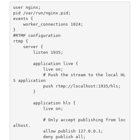
user nginx
;
pid 
/
var
/
run
/
nginx
.
pid
;
events 
{
    worker_connections 
1024
;
}
#RTMP configuration
rtmp 
{
    server 
{
        listen 
1935
;
        application live 
{
            live on
;
# Push the stream to the local HL
S application
            push rtmp
:
//localhost:1935/hls;
}
        application hls 
{
            live on
;
# Only accept publishing from loc
alhost.
            allow publish 
127.0
.
0.1
;
            deny publish all
;