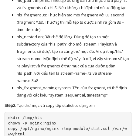
hls_path /tmp/hls: Thiết lập đường dẫn thư mục chứa playlist
và fragments của HLS. Nếu không chỉ định thì nó tự động tạo.
hls_fragment 3s: Thực hiện tạo mỗi fragment với 03 second
(fragment *.ts). Thường thì mỗi tệp ts được sinh ra gồm 3s +
time decode)
hls_nested on; Bật chế độ lồng. Dùng để tạo ra một
subdirectory của “hls_path” cho mỗi stream. Playlist và
fragments sẽ được tạo ra cùng thư mục đó. Ví dụ /tmp/hls/
stream-name. Mặc định chế độ này là off, vì vậy stream sẽ tạo
ra playlist và fragments ở thư mục của của đường dẫn
hls_path, với kiểu tên là stream-name-..ts và stream-
name.m3u8
hls_fragment_naming system: Tên của fragment, có thể định
dạng với các kiểu “system, sequential, timestamp”
Step2
: Tạo thư mục và copy tệp statistics dạng xml
mkdir 
/
tmp
/
hls

chown 
-
R nginx
:
nginx

copy 
/
opt
/
nginx
/
nginx
-
rtmp
-
module
/
stat
.
xsl 
/
var
/
w
ww
/
html
