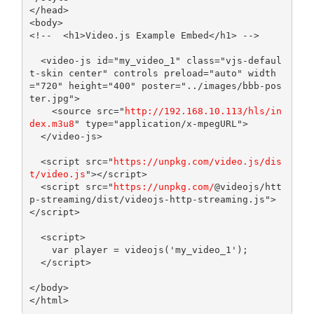
</head>
<body>
<!--  <h1>Video.js Example Embed</h1> -->
<video-js
id
=
"my_video_1"
class
=
"vjs-defaul
t-skin center"
controls
preload
=
"auto"
width
=
"720"
height
=
"400"
poster
=
"../images/bbb-pos
ter.jpg"
>
<source
src
=
"
http://192.168.10.113/hls/in
dex.m3u8
"
type
=
"application/x-mpegURL"
>
</video-js>
<script
src
=
"
https://unpkg.com/video.js/dis
t/video.js
"
></script>
<script
src
=
"
https://unpkg.com/
@videojs/htt
p-streaming/dist/videojs-http-streaming.js"
>
</script>
<script>
var
 player 
=
 videojs
(
'my_video_1'
);
</script>
</body>
</html>