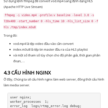
Sử dụng lệnh ffmpeg để convert vod.mp4 sang định dạng HLS
(Apache HTTP Live Stream)
ffmpeg
-
i video
.
mp4
-
profile
:
v baseline
-
level
3.0
-
s
720x400
-
start_number
0
-
hls_time
10
-
hls_list_size
0
-
f
hls
/
tmp
/
index
.
m3u8
Trong đó:
vod.mp4 là tệp video đầu vào cần convert
index.m3u8 là tệp tin master đầu ra của HLS playlist
và một số tham số tùy chọn cho độ phân giải, thời gian phân
đoạn, …
4.3 CẤU HÌNH NGINX
Ở đây, Chúng ta sẽ cấu hình nginx làm web server, đồng thời cấu hình
làm media server.
user nginx
;
worker_processes  
1
;
error_log  logs
/
rtmp_error
.
log debug
;