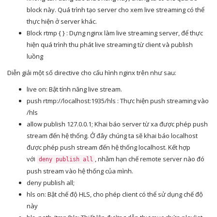
block này. Quá trình tạo server cho xem live streaming có thể
thực hiện ở server khác.
Block rtmp { } : Dựng nginx làm live streaming server, để thực
hiện quá trình thu phát live streaming từ client và publish
luồng
Diễn giải một số directive cho cấu hình nginx trên như sau:
live on: Bật tính năng live stream.
push rtmp://localhost:1935/hls : Thực hiện push streaming vào
/hls
allow publish 127.0.0.1; Khai báo server từ xa được phép push
stream đến hệ thống. Ở đây chúng ta sẽ khai báo localhost
được phép push stream đến hệ thống localhost. Kết hợp
với
, nhằm hạn chế remote server nào đó
deny publish all
push stream vào hệ thống của mình.
deny publish all;
hls on: Bật chế độ HLS, cho phép client có thể sử dụng chế độ
này