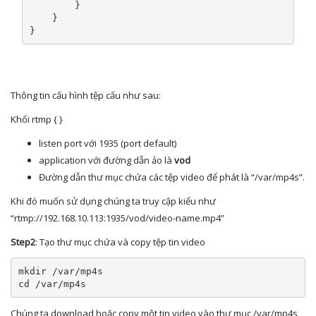
}
}
}
Thông tin cấu hình tệp cấu như sau:
Khối rtmp { }
listen port với 1935 (port default)
application với đường dẫn ảo là
vod
Đường dẫn thư mục chứa các tệp video để phát là “/var/mp4s”.
Khi đó muốn sử dụng chúng ta truy cập kiểu như
“rtmp://192.168.10.113:1935/vod/video-name.mp4”
Step2
: Tạo thư mục chứa và copy tệp tin video
mkdir 
/
var
/
mp4s

cd 
/
var
/
mp4s
Chúng ta download hoặc copy một tin video vào thư mục /var/mp4s