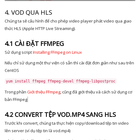
4. VOD QUA HLS
Chúng ta sẽ cấu hình để cho phép video player phát video qua giao
thức HLS (Apple HTTP Live Streaming).
4.1 CÀI ĐẶT FFMPEG
Sử dụng script
Installing FFmpeg on Linux
Nếu chỉ sử dụng một thư viện có sẵn thì cài đặt đơn giản như sau trên
CentOS
yum install ffmpeg ffmpeg
-
devel ffmpeg
-
libpostproc
Trong phần
Giới thiệu FFmpeg
, cũng đã giới thiệu và cách sử dụng cơ
bản FFmpeg
.
4.2 CONVERT TỆP VOD.MP4 SANG HLS
Trước khi convert, chúng ta thực hiện copy/download tệp tin video
lên server (ví dụ tệp tin là vod.mp4)