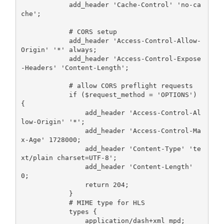
            add_header 
'Cache-Control'
'no-ca
che'
;
# CORS setup
            add_header 
'Access-Control-Allow-
Origin'
'*'
 always
;
            add_header 
'Access-Control-Expose
-Headers'
'Content-Length'
;
# allow CORS preflight requests
if
(
$request_method 
=
'OPTIONS'
)
{
                add_header 
'Access-Control-Al
low-Origin'
'*'
;
                add_header 
'Access-Control-Ma
x-Age'
1728000
;
                add_header 
'Content-Type'
'te
xt/plain charset=UTF-8'
;
                add_header 
'Content-Length'
0
;
return
204
;
}
# MIME type for HLS
            types 
{
                application
/
dash
+
xml mpd
;