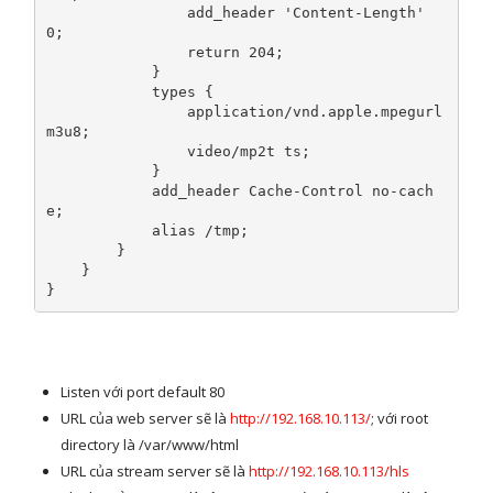
                add_header 
'Content-Length'
0
;
return
204
;
}
            types 
{
                application
/
vnd
.
apple
.
mpegurl 
m3u8
;
                video
/
mp2t ts
;
}
            add_header 
Cache
-
Control
no
-
cach
e
;
alias
/
tmp
;
}
}
}
Listen với port default 80
URL của web server sẽ là
http://192.168.10.113/
; với root
directory là /var/www/html
URL của stream server sẽ là
http://192.168.10.113/hls