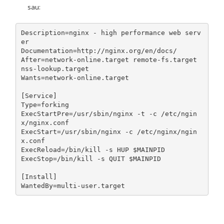
sau:
Description
=
nginx 
-
 high performance web serv
Documentation
=
http
:
//nginx.org/en/docs/
After
=
network
-
online
.
target remote
-
fs
.
target 
nss
-
lookup
.
Wants
=
network
-
online
.
target

[
Service
]
Type
=
ExecStartPre
=
/usr/
sbin
/
nginx 
-
t 
-
c 
/
etc
/
ngin
x
/
nginx
.
ExecStart
=
/usr/
sbin
/
nginx 
-
c 
/
etc
/
nginx
/
ngin
x
.
ExecReload
=
/bin/
kill 
-
ExecStop
=
/bin/
kill 
-
s QUIT $MAINPID

[
Install
]
WantedBy
=
multi
-
user
.
target