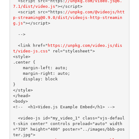
  <script src="https:
//unpkg.com/video.js@6.
7.1/dist/video.js
"></script>

  <script src="https:
//unpkg.com/@videojs/htt
p-streaming@0.9.0/dist/videojs-http-streamin
g.js
"></script>

  -->
<link
href
=
"
https://unpkg.com/video.js/dis
t/video-js.css
"
rel
=
"stylesheet"
>
<style>
.
center 
{
    margin
-
left
:
auto
;
    margin
-
right
:
auto
;
    display
:
}
</style>
</head>
<body>
<!--  <h1>Video.js Example Embed</h1> -->
<video-js
id
=
"my_video_1"
class
=
"vjs-defaul
t-skin center"
controls
preload
=
"auto"
width
=
"720"
height
=
"400"
poster
=
"../images/bbb-pos
ter.jpg"
>