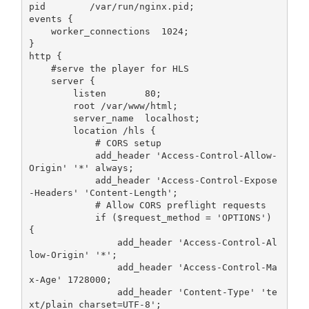
pid        
/
var
/
run
/
nginx
.
pid
;
events 
{
    worker_connections  
1024
;
}
http 
{
#serve the player for HLS
    server 
{
        listen       
80
;
        root 
/
var
/
www
/
html
;
        server_name  localhost
;
        location 
/
hls 
{
# CORS setup
            add_header 
'Access-Control-Allow-
Origin'
'*'
 always
;
            add_header 
'Access-Control-Expose
-Headers'
'Content-Length'
;
# Allow CORS preflight requests
if
(
$request_method 
=
'OPTIONS'
)
{
                add_header 
'Access-Control-Al
low-Origin'
'*'
;
                add_header 
'Access-Control-Ma
x-Age'
1728000
;
                add_header 
'Content-Type'
'te
xt/plain charset=UTF-8'
;