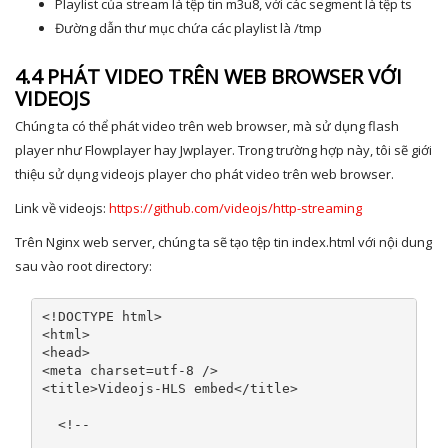
Playlist của stream là tệp tin m3u8, với các segment là tệp ts
Đường dẫn thư mục chứa các playlist là /tmp
4.4 PHÁT VIDEO TRÊN WEB BROWSER VỚI
VIDEOJS
Chúng ta có thể phát video trên web browser, mà sử dụng flash
player như Flowplayer hay Jwplayer. Trong trường hợp này, tôi sẽ giới
thiệu sử dụng videojs player cho phát video trên web browser.
Link về videojs:
https://github.com/videojs/http-streaming
Trên Nginx web server, chúng ta sẽ tạo tệp tin index.html với nội dung
sau vào root directory:
<!DOCTYPE html>
<html>
<head>
<meta
charset
=
utf-8
/>
<title>
Videojs-HLS embed
</title>
<!--
