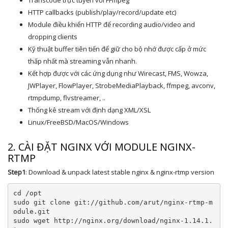
Transcode trực tuyến với FFmpeg
HTTP callbacks (publish/play/record/update etc)
Module điều khiển HTTP để recording audio/video and
dropping clients
Kỹ thuật buffer tiên tiến để giữ cho bộ nhớ được cấp ở mức
thấp nhất mà streaming vẫn nhanh.
Kết hợp được với các ứng dụng như Wirecast, FMS, Wowza,
JWPlayer, FlowPlayer, StrobeMediaPlayback, ffmpeg, avconv,
rtmpdump, flvstreamer, ..
Thống kê stream với định dạng XML/XSL
Linux/FreeBSD/MacOS/Windows
2. CÀI ĐẶT NGINX VỚI MODULE NGINX-
RTMP
Step1
: Download & unpack latest stable nginx & nginx-rtmp version
cd 
/
opt

sudo git clone git
:
//github.com/arut/nginx-rtmp-m
odule.git
sudo wget http
:
//nginx.org/download/nginx-1.14.1.