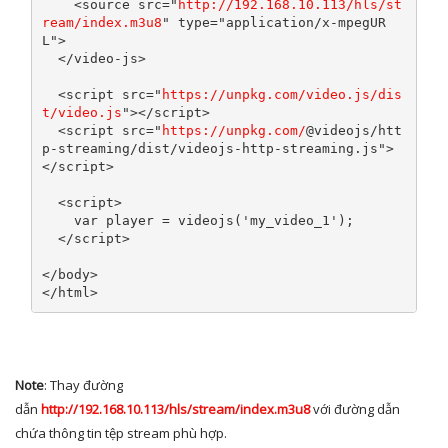
<source
src
=
"
http://192.168.10.113/hls/st
ream/index.m3u8
"
type
=
"application/x-mpegUR
L"
>
</video-js>
<script
src
=
"
https://unpkg.com/video.js/dis
t/video.js
"
></script>
<script
src
=
"
https://unpkg.com/
@videojs/htt
p-streaming/dist/videojs-http-streaming.js"
>
</script>
<script>
var
 player 
=
 videojs
(
'my_video_1'
);
</script>
</body>
</html>
Note
: Thay đường
dẫn
http://192.168.10.113/hls/stream/index.m3u8
với đường dẫn
chứa thông tin tệp stream phù hợp.