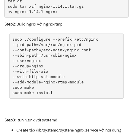
tar.gz
sudo tar xzf nginx
-
1.14
.
1.tar
.
gz

mv nginx
-
1.14
.
1
 nginx
Step2
: Build nginx với nginx-rtmp
sudo 
./
configure 
--
prefix
=
/etc/
--
pid
-
path
=
/var/
run
/
nginx
.
--
conf
-
path
=
/etc/
nginx
/
nginx
.
--
sbin
-
path
=
/usr/
sbin
/
--
user
=
--
group
=
--
with
-
file
-
--
with
-
--
add
-
module
=
nginx
-
rtmp
-
module
sudo make

sudo make install
Step3
: Run Nginx với systemd
Create tệp /lib/systemd/system/nginx.service với nội dung