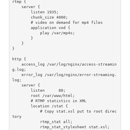
rtmp 
{
    server 
{
        listen 
1935
;
        chunk_size 
4000
;
# video on demand for mp4 files
        application vod 
{
            play 
/
var
/
mp4s
;
}
}
}
http 
{
    access_log 
/
var
/
log
/
nginx
/
access
-
streamin
g
.
log
;
    error_log 
/
var
/
log
/
nginx
/
error
-
streaming
.
log
;
    server 
{
        listen      
80
;
        root 
/
var
/
www
/
html
;
# RTMP statistics in XML
        location 
/
stat 
{
# Copy stat.xsl put to root direc
tory
            rtmp_stat all
;
            rtmp_stat_stylesheet stat
.
xsl
;