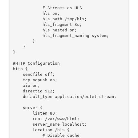
# Streams as HLS
            hls on
;
            hls_path 
/
tmp
/
hls
;
            hls_fragment 
3s
;
            hls_nested on
;
            hls_fragment_naming system
;
}
}
}
#HTTP Configuration
http 
{
    sendfile off
;
    tcp_nopush on
;
    aio on
;
    directio 
512
;
    default_type application
/
octet
-
stream
;
    server 
{
        listen 
80
;
        root 
/
var
/
www
/
html
;
        server_name localhost
;
        location 
/
hls 
{
# Disable cache