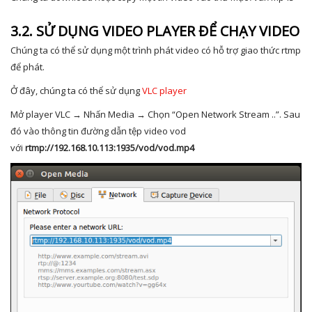
3.2. SỬ DỤNG VIDEO PLAYER ĐỂ CHẠY VIDEO
Chúng ta có thể sử dụng một trình phát video có hỗ trợ giao thức rtmp
để phát.
Ở đây, chúng ta có thể sử dụng
VLC player
Mở player VLC → Nhấn Media → Chọn “Open Network Stream ..”. Sau
đó vào thông tin đường dẫn tệp video vod
với
rtmp://192.168.10.113:1935/vod/vod.mp4