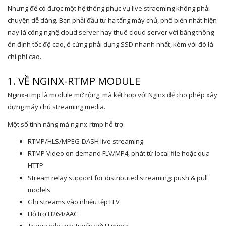
Nhưng để có được một hệ thống phục vụ live straeming không phải
chuyện dễ dàng. Bạn phải đầu tư hạ tấng máy chủ, phổ biến nhất hiện
nay là công nghệ cloud server hay thuê cloud server với băng thông
ổn định tốc độ cao, ổ cứng phải dụng SSD nhanh nhất, kèm với đó là
chi phí cao.
1. VỀ NGINX-RTMP MODULE
Nginx-rtmp là module mở rộng, mà kết hợp với Nginx để cho phép xây
dựng máy chủ streaming media.
Một số tính năng mà nginx-rtmp hỗ trợ:
RTMP/HLS/MPEG-DASH live streaming
RTMP Video on demand FLV/MP4, phát từ local file hoặc qua
HTTP
Stream relay support for distributed streaming: push & pull
models
Ghi streams vào nhiều tệp FLV
Hỗ trợ H264/AAC