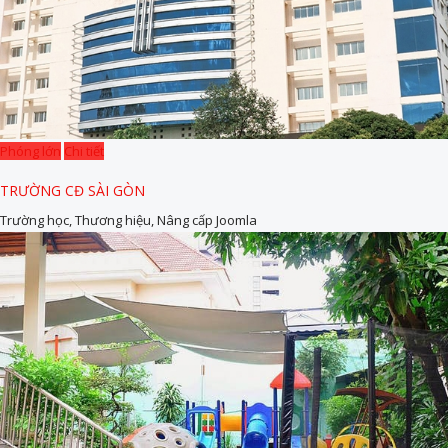
Phóng lớn
Chi tiết
TRƯỜNG CĐ SÀI GÒN
Trường học, Thương hiệu, Nâng cấp Joomla