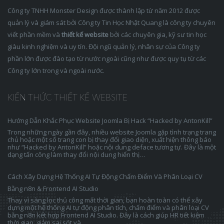
Công ty TNHH Monster Design được thành lập từ năm 2012 được
quản lý và giám sát bởi Công ty Tin Học Nhật Quang là công ty chuyên
viết phần mềm và
thiết kế website
bởi các chuyên gia, kỹ sư tin học
giàu kinh nghiệm và uy tín. Đội ngũ quản lý, nhân sự của Công ty
phần lớn được đào tạo từ nước ngoài cũng như được quy tụ từ các
Công ty lớn trong và ngoài nước.
KIẾN THỨC THIẾT KẾ WEBSITE
Hướng Dẫn Khắc Phục Website Joomla Bị Hack “Hacked by AntonKill”
Trong những ngày gần đây, nhiều website Joomla gặp tình trạng trang
chủ hoặc một số trang con bị thay đổi giao diện, xuất hiện thông báo
như “Hacked by AntonKill” hoặc nội dung deface tương tự. Đây là một
dạng tấn công làm thay đổi nội dung hiển thị…
Cách Xây Dựng Hệ Thống AI Tự Động Chấm Điểm Và Phân Loại CV
Bằng n8n & Frontend AI Studio
Thay vì sàng lọc thủ công mất thời gian, bạn hoàn toàn có thể xây
dựng một hệ thống AI tự động phân tích, chấm điểm và phân loại CV
bằng n8n kết hợp Frontend AI Studio. Đây là cách giúp HR tiết kiệm
thời gian, giảm sai sót và…