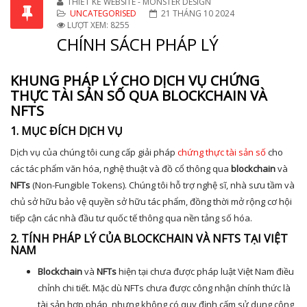
THIẾT KẾ WEBSITE - MONSTER DESIGN
UNCATEGORISED
21 THÁNG 10 2024
LƯỢT XEM: 8255
CHÍNH SÁCH PHÁP LÝ
KHUNG PHÁP LÝ CHO DỊCH VỤ CHỨNG
THỰC TÀI SẢN SỐ QUA BLOCKCHAIN VÀ
NFTS
1. MỤC ĐÍCH DỊCH VỤ
Dịch vụ của chúng tôi cung cấp giải pháp
chứng thực tài sản số
cho
các tác phẩm văn hóa, nghệ thuật và đồ cổ thông qua
blockchain
và
NFTs
(Non-Fungible Tokens). Chúng tôi hỗ trợ nghệ sĩ, nhà sưu tầm và
chủ sở hữu bảo vệ quyền sở hữu tác phẩm, đồng thời mở rộng cơ hội
tiếp cận các nhà đầu tư quốc tế thông qua nền tảng số hóa.
2. TÍNH PHÁP LÝ CỦA BLOCKCHAIN VÀ NFTS TẠI VIỆT
NAM
Blockchain
và
NFTs
hiện tại chưa được pháp luật Việt Nam điều
chỉnh chi tiết. Mặc dù NFTs chưa được công nhận chính thức là
tài sản hợp pháp, nhưng không có quy định cấm sử dụng công