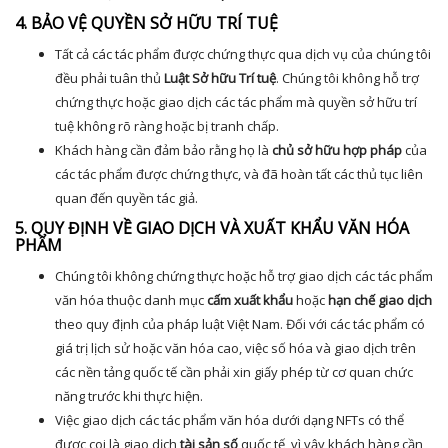
4. BẢO VỆ QUYỀN SỞ HỮU TRÍ TUỆ
Tất cả các tác phẩm được chứng thực qua dịch vụ của chúng tôi
đều phải tuân thủ
Luật Sở hữu Trí tuệ
. Chúng tôi không hỗ trợ
chứng thực hoặc giao dịch các tác phẩm mà quyền sở hữu trí
tuệ không rõ ràng hoặc bị tranh chấp.
Khách hàng cần đảm bảo rằng họ là
chủ sở hữu hợp pháp
của
các tác phẩm được chứng thực, và đã hoàn tất các thủ tục liên
quan đến quyền tác giả.
5. QUY ĐỊNH VỀ GIAO DỊCH VÀ XUẤT KHẨU VĂN HÓA
PHẨM
Chúng tôi không chứng thực hoặc hỗ trợ giao dịch các tác phẩm
văn hóa thuộc danh mục
cấm xuất khẩu
hoặc
hạn chế giao dịch
theo quy định của pháp luật Việt Nam. Đối với các tác phẩm có
giá trị lịch sử hoặc văn hóa cao, việc số hóa và giao dịch trên
các nền tảng quốc tế cần phải xin giấy phép từ cơ quan chức
năng trước khi thực hiện.
Việc giao dịch các tác phẩm văn hóa dưới dạng NFTs có thể
được coi là giao dịch
tài sản số
quốc tế, vì vậy khách hàng cần