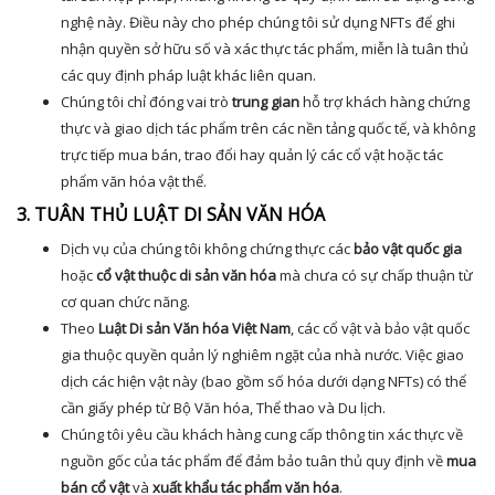
nghệ này. Điều này cho phép chúng tôi sử dụng NFTs để ghi
nhận quyền sở hữu số và xác thực tác phẩm, miễn là tuân thủ
các quy định pháp luật khác liên quan.
Chúng tôi chỉ đóng vai trò
trung gian
hỗ trợ khách hàng chứng
thực và giao dịch tác phẩm trên các nền tảng quốc tế, và không
trực tiếp mua bán, trao đổi hay quản lý các cổ vật hoặc tác
phẩm văn hóa vật thể.
3. TUÂN THỦ LUẬT DI SẢN VĂN HÓA
Dịch vụ của chúng tôi không chứng thực các
bảo vật quốc gia
hoặc
cổ vật thuộc di sản văn hóa
mà chưa có sự chấp thuận từ
cơ quan chức năng.
Theo
Luật Di sản Văn hóa Việt Nam
, các cổ vật và bảo vật quốc
gia thuộc quyền quản lý nghiêm ngặt của nhà nước. Việc giao
dịch các hiện vật này (bao gồm số hóa dưới dạng NFTs) có thể
cần giấy phép từ Bộ Văn hóa, Thể thao và Du lịch.
Chúng tôi yêu cầu khách hàng cung cấp thông tin xác thực về
nguồn gốc của tác phẩm để đảm bảo tuân thủ quy định về
mua
bán cổ vật
và
xuất khẩu tác phẩm văn hóa
.