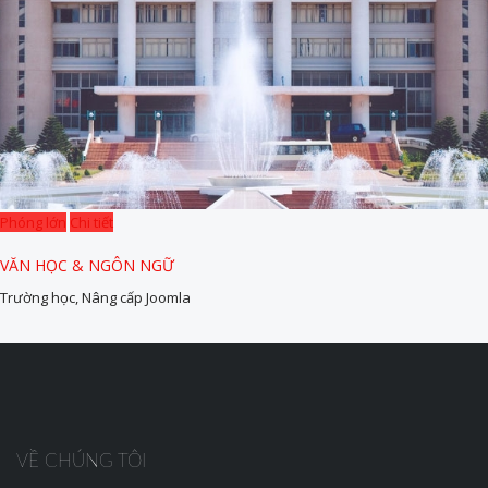
Phóng lớn
Chi tiết
VĂN HỌC & NGÔN NGỮ
Trường học, Nâng cấp Joomla
VỀ CHÚNG TÔI