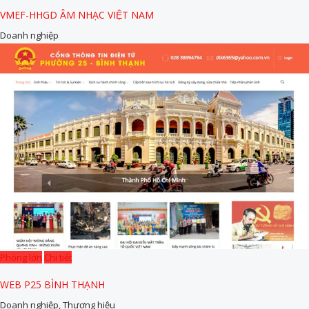
VMEF-HHGD ÂM NHẠC VIỆT NAM
Doanh nghiệp
Phóng lớn
Chi tiết
WEB P25 BÌNH THẠNH
Doanh nghiệp, Thương hiệu