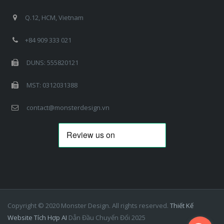
Q.12, HCM, Vietnam
+84 909 333 021
DUNS: 555820121
MST: 0312031388
contact@monsterdesign.vn
Copyright © 2020 Monster Design. All rights reserved.
Thiết Kế
Website Tích Hợp AI
Dẫn Đầu Chuyển Đổi 2025