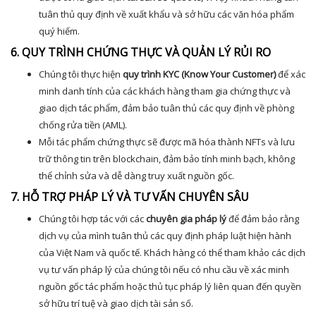
tuân thủ quy định về xuất khẩu và sở hữu các văn hóa phẩm
quý hiếm.
6. QUY TRÌNH CHỨNG THỰC VÀ QUẢN LÝ RỦI RO
Chúng tôi thực hiện
quy trình KYC (Know Your Customer)
để xác
minh danh tính của các khách hàng tham gia chứng thực và
giao dịch tác phẩm, đảm bảo tuân thủ các quy định về phòng
chống rửa tiền (AML).
Mỗi tác phẩm chứng thực sẽ được mã hóa thành NFTs và lưu
trữ thông tin trên blockchain, đảm bảo tính minh bạch, không
thể chỉnh sửa và dễ dàng truy xuất nguồn gốc.
7. HỖ TRỢ PHÁP LÝ VÀ TƯ VẤN CHUYÊN SÂU
Chúng tôi hợp tác với các
chuyên gia pháp lý
để đảm bảo rằng
dịch vụ của mình tuân thủ các quy định pháp luật hiện hành
của Việt Nam và quốc tế. Khách hàng có thể tham khảo các dịch
vụ tư vấn pháp lý của chúng tôi nếu có nhu cầu về xác minh
nguồn gốc tác phẩm hoặc thủ tục pháp lý liên quan đến quyền
sở hữu trí tuệ và giao dịch tài sản số.