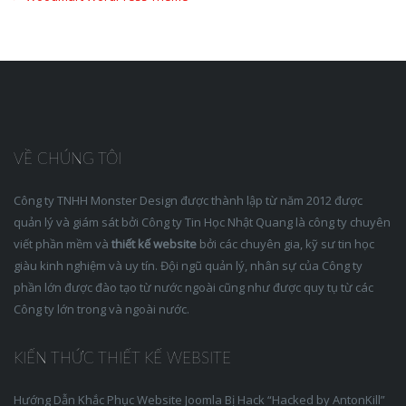
VỀ CHÚNG TÔI
Công ty TNHH Monster Design được thành lập từ năm 2012 được
quản lý và giám sát bởi Công ty Tin Học Nhật Quang là công ty chuyên
viết phần mềm và
thiết kế website
bởi các chuyên gia, kỹ sư tin học
giàu kinh nghiệm và uy tín. Đội ngũ quản lý, nhân sự của Công ty
phần lớn được đào tạo từ nước ngoài cũng như được quy tụ từ các
Công ty lớn trong và ngoài nước.
KIẾN THỨC THIẾT KẾ WEBSITE
Hướng Dẫn Khắc Phục Website Joomla Bị Hack “Hacked by AntonKill”