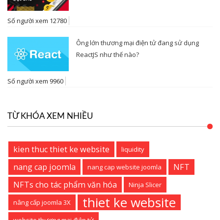
Số người xem 12780
Ông lớn thương mại điện tử đang sử dụng
ReactJS như thế nào?
Số người xem 9960
TỪ KHÓA XEM NHIỀU
kien thuc thiet ke website
liquidity
nang cap joomla
NFT
nang cap website joomla
NFTs cho tác phẩm văn hóa
Ninja Slicer
thiet ke website
nâng cấp joomla 3X