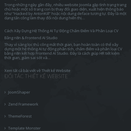
Trong những ngày gần đây, nhiều website Joomla gặp tình trạng trang
chủ hoặc một số trang con bị thay đổi giao diện, xuất hiện thông báo
như “Hacked by AntonKill” hoặc nội dung deface tương tự. Đây là một
dạng tấn công làm thay đổi nội dung hiển thị…
Cách Xây Dựng Hệ Thống AI Tự Động Chấm Điểm Và Phân Loại CV
Bằng n8n & Frontend AI Studio
Thay vì sàng lọc thủ công mất thời gian, bạn hoàn toàn có thể xây
dựng một hệ thống AI tự động phân tích, chấm điểm và phân loại CV
bằng n8n kết hợp Frontend AI Studio. Đây là cách giúp HR tiết kiệm
thời gian, giảm sai sót và…
Xem tất cả bài viết về Thiết kế Website
ĐỐI TÁC THIẾT KẾ WEBSITE
JoomShaper
Zend Framework
ThemeForest
Template Monster