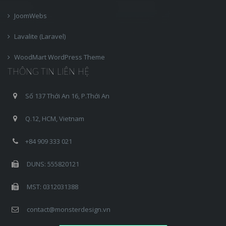
JoomWebs
Lavalite (Laravel)
WoodMart WordPress Theme
THÔNG TIN LIÊN HỆ
Số 137 Thới An 16, P.Thới An
Q.12, HCM, Vietnam
+84 909 333 021
DUNS: 555820121
MST: 0312031388
contact@monsterdesign.vn