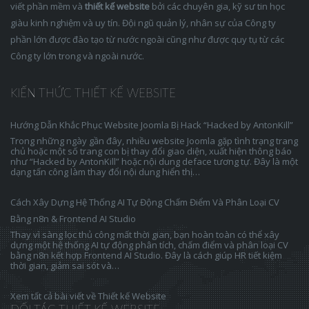
viết phần mềm và
thiết kế website
bởi các chuyên gia, kỹ sư tin học
giàu kinh nghiệm và uy tín. Đội ngũ quản lý, nhân sự của Công ty
phần lớn được đào tạo từ nước ngoài cũng như được quy tụ từ các
Công ty lớn trong và ngoài nước.
KIẾN THỨC THIẾT KẾ WEBSITE
Hướng Dẫn Khắc Phục Website Joomla Bị Hack “Hacked by AntonKill”
Trong những ngày gần đây, nhiều website Joomla gặp tình trạng trang
chủ hoặc một số trang con bị thay đổi giao diện, xuất hiện thông báo
như “Hacked by AntonKill” hoặc nội dung deface tương tự. Đây là một
dạng tấn công làm thay đổi nội dung hiển thị…
Cách Xây Dựng Hệ Thống AI Tự Động Chấm Điểm Và Phân Loại CV
Bằng n8n & Frontend AI Studio
Thay vì sàng lọc thủ công mất thời gian, bạn hoàn toàn có thể xây
dựng một hệ thống AI tự động phân tích, chấm điểm và phân loại CV
bằng n8n kết hợp Frontend AI Studio. Đây là cách giúp HR tiết kiệm
thời gian, giảm sai sót và…
Xem tất cả bài viết về Thiết kế Website