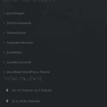
ĐỐI TÁC THIẾT KẾ WEBSITE
JoomShaper
Zend Framework
ThemeForest
Template Monster
JoomWebs
Lavalite (Laravel)
WoodMart WordPress Theme
THÔNG TIN LIÊN HỆ
Số 137 Thới An 16, P.Thới An
Q.12, HCM, Vietnam