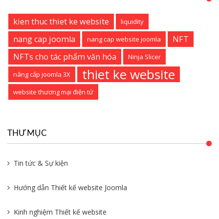
kien thuc thiet ke website
liquidity
nang cap joomla
NFT
nang cap website joomla
NFTs cho tác phẩm văn hóa
Ninja Slicer
thiet ke website
nâng cấp joomla 3X
website thương mại điện tử
THƯ MỤC
Tin tức & Sự kiện
Hướng dẫn Thiết kế website Joomla
Kinh nghiệm Thiết kế website