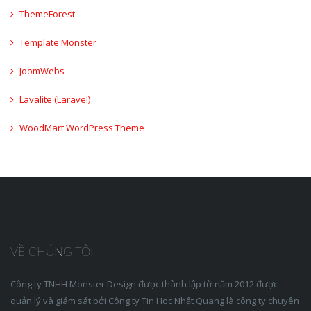
ThemeForest
Template Monster
JoomWebs
Lavalite (Laravel)
WoodMart WordPress Theme
VỀ CHÚNG TÔI
Công ty TNHH Monster Design được thành lập từ năm 2012 được
quản lý và giám sát bởi Công ty Tin Học Nhật Quang là công ty chuyên