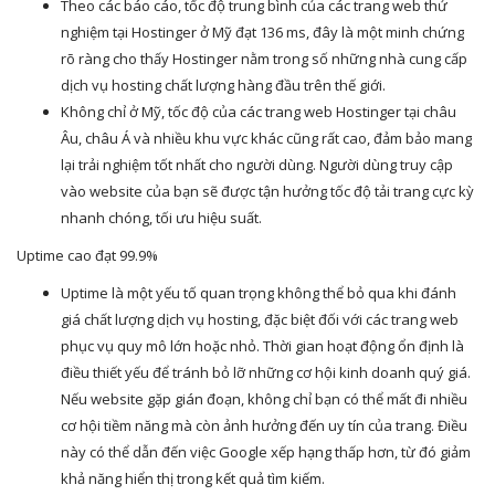
Theo các báo cáo, tốc độ trung bình của các trang web thử
nghiệm tại Hostinger ở Mỹ đạt 136 ms, đây là một minh chứng
rõ ràng cho thấy Hostinger nằm trong số những nhà cung cấp
dịch vụ hosting chất lượng hàng đầu trên thế giới.
Không chỉ ở Mỹ, tốc độ của các trang web Hostinger tại châu
Âu, châu Á và nhiều khu vực khác cũng rất cao, đảm bảo mang
lại trải nghiệm tốt nhất cho người dùng. Người dùng truy cập
vào website của bạn sẽ được tận hưởng tốc độ tải trang cực kỳ
nhanh chóng, tối ưu hiệu suất.
Uptime cao đạt 99.9%
Uptime là một yếu tố quan trọng không thể bỏ qua khi đánh
giá chất lượng dịch vụ hosting, đặc biệt đối với các trang web
phục vụ quy mô lớn hoặc nhỏ. Thời gian hoạt động ổn định là
điều thiết yếu để tránh bỏ lỡ những cơ hội kinh doanh quý giá.
Nếu website gặp gián đoạn, không chỉ bạn có thể mất đi nhiều
cơ hội tiềm năng mà còn ảnh hưởng đến uy tín của trang. Điều
này có thể dẫn đến việc Google xếp hạng thấp hơn, từ đó giảm
khả năng hiển thị trong kết quả tìm kiếm.