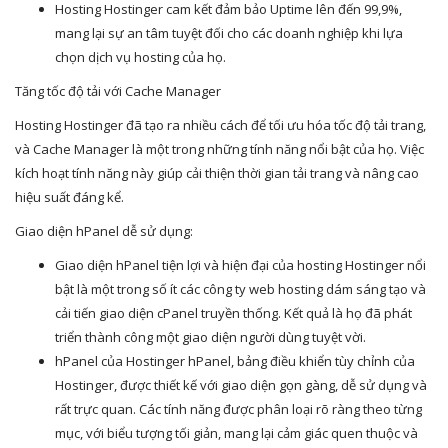
Hosting Hostinger cam kết đảm bảo Uptime lên đến 99,9%,
mang lại sự an tâm tuyệt đối cho các doanh nghiệp khi lựa
chọn dịch vụ hosting của họ.
Tăng tốc độ tải với Cache Manager
Hosting Hostinger đã tạo ra nhiều cách để tối ưu hóa tốc độ tải trang,
và Cache Manager là một trong những tính năng nổi bật của họ. Việc
kích hoạt tính năng này giúp cải thiện thời gian tải trang và nâng cao
hiệu suất đáng kể.
Giao diện hPanel dễ sử dụng:
Giao diện hPanel tiện lợi và hiện đại của hosting Hostinger nổi
bật là một trong số ít các công ty web hosting dám sáng tạo và
cải tiến giao diện cPanel truyền thống. Kết quả là họ đã phát
triển thành công một giao diện người dùng tuyệt vời.
hPanel của Hostinger hPanel, bảng điều khiển tùy chỉnh của
Hostinger, được thiết kế với giao diện gọn gàng, dễ sử dụng và
rất trực quan. Các tính năng được phân loại rõ ràng theo từng
mục, với biểu tượng tối giản, mang lại cảm giác quen thuộc và