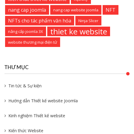
nang cap joomla
NFT
nang cap website joomla
NFTs cho tác phẩm văn hóa
Ninja Slicer
thiet ke website
nâng cấp joomla 3X
website thương mại điện tử
THƯ MỤC
Tin tức & Sự kiện
Hướng dẫn Thiết kế website Joomla
Kinh nghiệm Thiết kế website
Kiến thức Website