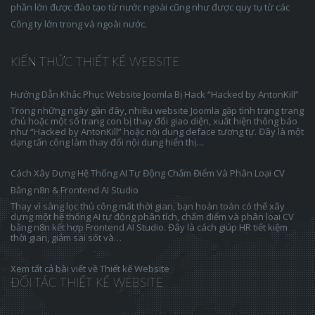
phần lớn được đào tạo từ nước ngoài cũng như được quy tụ từ các
Công ty lớn trong và ngoài nước.
KIẾN THỨC THIẾT KẾ WEBSITE
Hướng Dẫn Khắc Phục Website Joomla Bị Hack “Hacked by AntonKill”
Trong những ngày gần đây, nhiều website Joomla gặp tình trạng trang
chủ hoặc một số trang con bị thay đổi giao diện, xuất hiện thông báo
như “Hacked by AntonKill” hoặc nội dung deface tương tự. Đây là một
dạng tấn công làm thay đổi nội dung hiển thị…
Cách Xây Dựng Hệ Thống AI Tự Động Chấm Điểm Và Phân Loại CV
Bằng n8n & Frontend AI Studio
Thay vì sàng lọc thủ công mất thời gian, bạn hoàn toàn có thể xây
dựng một hệ thống AI tự động phân tích, chấm điểm và phân loại CV
bằng n8n kết hợp Frontend AI Studio. Đây là cách giúp HR tiết kiệm
thời gian, giảm sai sót và…
Xem tất cả bài viết về Thiết kế Website
ĐỐI TÁC THIẾT KẾ WEBSITE