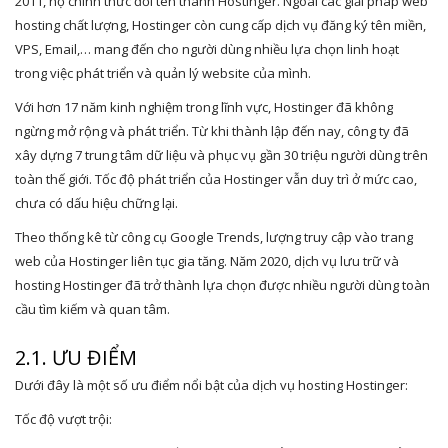
2011, họ chính thức đổi tên thành Hostinger. Ngoài các giải pháp web
hosting chất lượng, Hostinger còn cung cấp dịch vụ đăng ký tên miền,
VPS, Email,… mang đến cho người dùng nhiều lựa chọn linh hoạt
trong việc phát triển và quản lý website của mình.
Với hơn 17 năm kinh nghiệm trong lĩnh vực, Hostinger đã không
ngừng mở rộng và phát triển. Từ khi thành lập đến nay, công ty đã
xây dựng 7 trung tâm dữ liệu và phục vụ gần 30 triệu người dùng trên
toàn thế giới. Tốc độ phát triển của Hostinger vẫn duy trì ở mức cao,
chưa có dấu hiệu chững lại.
Theo thống kê từ công cụ Google Trends, lượng truy cập vào trang
web của Hostinger liên tục gia tăng. Năm 2020, dịch vụ lưu trữ và
hosting Hostinger đã trở thành lựa chọn được nhiều người dùng toàn
cầu tìm kiếm và quan tâm.
2.1. ƯU ĐIỂM
Dưới đây là một số ưu điểm nổi bật của dịch vụ hosting Hostinger:
Tốc độ vượt trội: