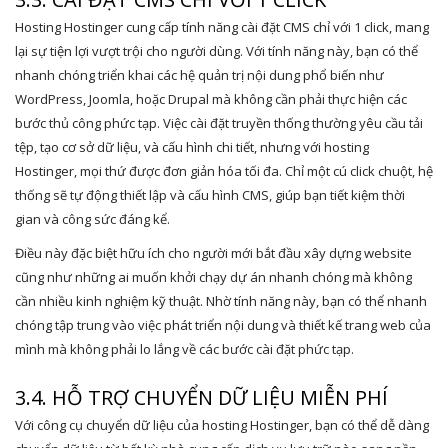
Hosting Hostinger cung cấp tính năng cài đặt CMS chỉ với 1 click, mang
lại sự tiện lợi vượt trội cho người dùng. Với tính năng này, bạn có thể
nhanh chóng triển khai các hệ quản trị nội dung phổ biến như
WordPress, Joomla, hoặc Drupal mà không cần phải thực hiện các
bước thủ công phức tạp. Việc cài đặt truyền thống thường yêu cầu tải
tệp, tạo cơ sở dữ liệu, và cấu hình chi tiết, nhưng với hosting
Hostinger, mọi thứ được đơn giản hóa tối đa. Chỉ một cú click chuột, hệ
thống sẽ tự động thiết lập và cấu hình CMS, giúp bạn tiết kiệm thời
gian và công sức đáng kể.
Điều này đặc biệt hữu ích cho người mới bắt đầu xây dựng website
cũng như những ai muốn khởi chạy dự án nhanh chóng mà không
cần nhiều kinh nghiệm kỹ thuật. Nhờ tính năng này, bạn có thể nhanh
chóng tập trung vào việc phát triển nội dung và thiết kế trang web của
mình mà không phải lo lắng về các bước cài đặt phức tạp.
3.4. HỖ TRỢ CHUYỂN DỮ LIỆU MIỄN PHÍ
Với công cụ chuyển dữ liệu của hosting Hostinger, bạn có thể dễ dàng