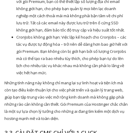
với gói Premium, bạn có thể thiết lập số lượng địa chỉ email
không giới hạn, cho phép bạn quản lý mọi liên lạc doanh
nghiệp một cách thoải mái mà không phải bận tâm về chi phí
lưu trữ. Tất cả các email này được lưu trữ trên ổ cứng SSD
không giới hạn, đảm bảo tốc độ truy cập và hiệu suất tốt nhất.
CronJobs không giới hạn: Việc lập kế hoạch cho CronJobs – các
tác vụ được tự động hóa – trở nên dễ dàng hơn bao giờ hết với
gói Premium. Bạn không còn bị giới hạn bởi số lượng CronJobs
mà có thể tạo ra bao nhiêu tùy thích, cho phép bạn tự do lên
lịch cho nhiều tác vụ khác nhau mà không cần phải lo lắng về
việc hết hạn mức.
Những tính năng này không chỉ mang lại sự linh hoạt và tiện ích mà
còn tạo điều kiện thuận lợi cho việc phát triển và quản lý trang web,
giúp bạn tập trung vào việc mở rộng kinh doanh mà không gặp phải
những rào cản không cần thiết. Gói Premium của Hostinger chắc chắn
là một sự lựa chọn lý tưởng cho những ai đang tìm kiếm một dịch vụ
hosting mạnh mẽ và toàn diện.
3.3. CÀI ĐẶT CMS CHỈ VỚI 1 CLICK