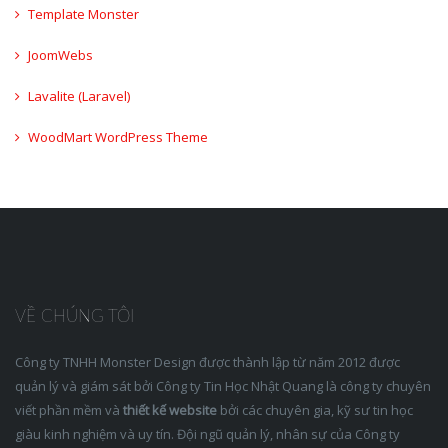
Template Monster
JoomWebs
Lavalite (Laravel)
WoodMart WordPress Theme
VỀ CHÚNG TÔI
Công ty TNHH Monster Design được thành lập từ năm 2012 được
quản lý và giám sát bởi Công ty Tin Học Nhật Quang là công ty chuyên
viết phần mềm và
thiết kế website
bởi các chuyên gia, kỹ sư tin học
giàu kinh nghiệm và uy tín. Đội ngũ quản lý, nhân sự của Công ty