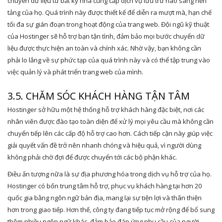
chuyển dữ liệu từ bất kỳ nhà cung cấp dịch vụ lưu trữ nào sang nền
tảng của họ. Quá trình này được thiết kế để diễn ra mượt mà, hạn chế
tối đa sự gián đoạn trong hoạt động của trang web. Đội ngũ kỹ thuật
của Hostinger sẽ hỗ trợ bạn tận tình, đảm bảo mọi bước chuyển dữ
liệu được thực hiện an toàn và chính xác. Nhờ vậy, bạn không cần
phải lo lắng về sự phức tạp của quá trình này và có thể tập trung vào
việc quản lý và phát triển trang web của mình.
3.5. CHĂM SÓC KHÁCH HÀNG TẬN TÂM
Hostinger sở hữu một hệ thống hỗ trợ khách hàng đặc biệt, nơi các
nhân viên được đào tạo toàn diện để xử lý mọi yêu cầu mà không cần
chuyển tiếp lên các cấp độ hỗ trợ cao hơn. Cách tiếp cận này giúp việc
giải quyết vấn đề trở nên nhanh chóng và hiệu quả, vì người dùng
không phải chờ đợi để được chuyển tới các bộ phận khác.
Điều ấn tượng nữa là sự địa phương hóa trong dịch vụ hỗ trợ của họ.
Hostinger có bốn trung tâm hỗ trợ, phục vụ khách hàng tại hơn 20
quốc gia bằng ngôn ngữ bản địa, mang lại sự tiện lợi và thân thiện
hơn trong giao tiếp. Hơn thế, công ty đang tiếp tục mở rộng để bổ sung
thêm nhiều ngôn ngữ khác, đảm bảo đáp ứng nhu cầu của người