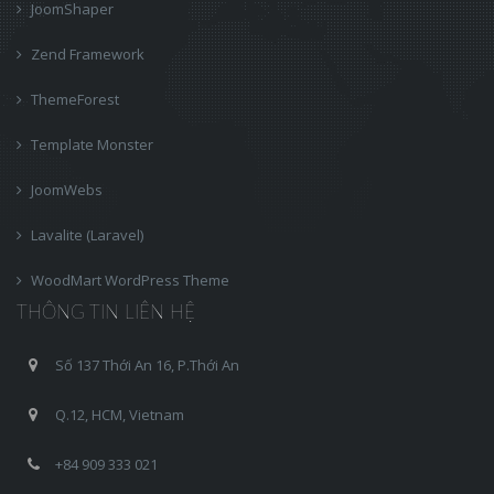
JoomShaper
Zend Framework
ThemeForest
Template Monster
JoomWebs
Lavalite (Laravel)
WoodMart WordPress Theme
THÔNG TIN LIÊN HỆ
Số 137 Thới An 16, P.Thới An
Q.12, HCM, Vietnam
+84 909 333 021