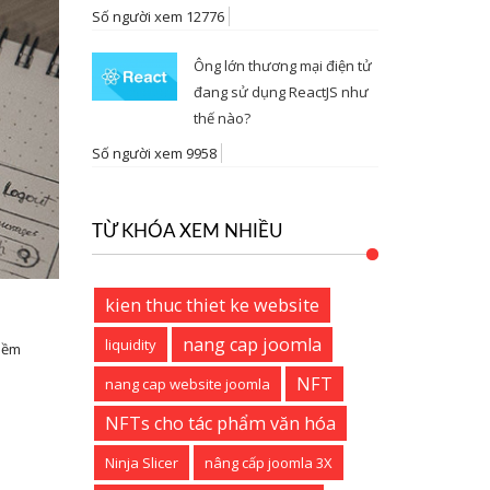
Số người xem 12776
Ông lớn thương mại điện tử
đang sử dụng ReactJS như
thế nào?
Số người xem 9958
TỪ KHÓA XEM NHIỀU
kien thuc thiet ke website
nang cap joomla
liquidity
tiềm
NFT
nang cap website joomla
NFTs cho tác phẩm văn hóa
Ninja Slicer
nâng cấp joomla 3X