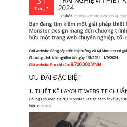
31
TRẢI NGHIỆM THIẾT K
2024
Tháng 7
Từ khóa
thiet ke website
tích hợp AI
Yoa
Bạn đang tìm kiếm một giải pháp thiết k
Monster Design mang đến chương trình k
hữu một trang web chuyên nghiệp, tối ư
Gói website đăng cấp trên thị trường và tại Monster có gi
Chương trình trải nghiệm từ ngày 1/8/2024 - 1/9/2024
8.700.000 VNĐ
Giá website Pro chỉ còn:
ƯU ĐÃI ĐẶC BIỆT
1. THIẾT KẾ LAYOUT WEBSITE CHU
Đội ngũ chuyên gia của Monster Design sẽ thiết kế layou
hiệu quả cao.