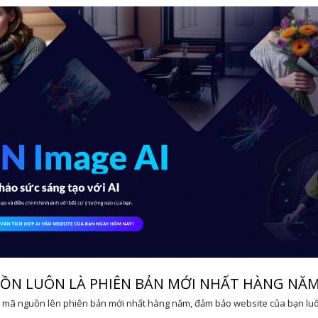
UỒN LUÔN LÀ PHIÊN BẢN MỚI NHẤT HÀNG NĂ
ấp mã nguồn lên phiên bản mới nhất hàng năm, đảm bảo website của bạn lu