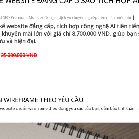
Ế WEBSITE ĐẲNG CẤP 5 SAO TÍCH HỢP A
st SEO Premium
Monster Design
dịch vụ chuyên nghiệp
tên miền miễn phí
ế website đẳng cấp, tích hợp công nghệ AI tiên tiế
huyến mãi lớn với giá chỉ 8.700.000 VND, giúp bạn 
u và hiện đại.
25.000.000 VNĐ
á
ẨN WIREFRAME THEO YÊU CẦU
t website chuẩn wireframe theo đúng yêu cầu của bạn, đảm bảo tính thẩm 