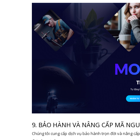
9. BẢO HÀNH VÀ NÂNG CẤP MÃ NG
Chúng tôi cung cấp dịch vụ bảo hành trọn đời và nâng c