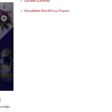
Lavalite (Laravel)
WoodMart WordPress Theme
M
ôn hiện