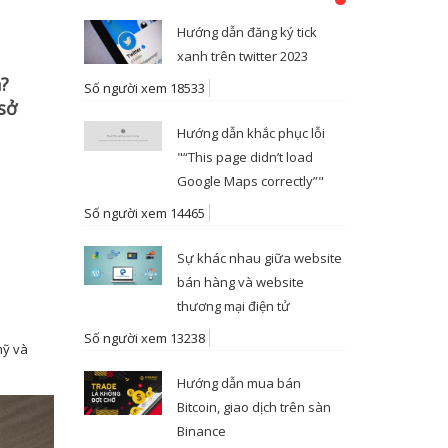
I
Hướng dẫn đăng ký tick
xanh trên twitter 2023
n?
Số người xem 18533
sở
Hướng dẫn khắc phục lỗi
"“This page didn’t load
Google Maps correctly”"
Số người xem 14465
Sự khác nhau giữa website
bán hàng và website
thương mại điện tử
Số người xem 13238
mỹ và
Hướng dẫn mua bán
Bitcoin, giao dịch trên sàn
Binance