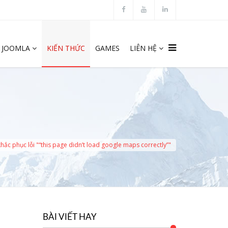
JOOMLA
KIẾN THỨC
GAMES
LIÊN HỆ
ắc phục lỗi "“this page didn’t load google maps correctly”"
BÀI VIẾT HAY